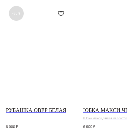
-30%
РУБАШКА ОВЕР БЕЛАЯ
ЮБКА МАКСИ ЧЕР
Юбка макси длины из эластично
материала черная
8 000
₽
6 900
₽