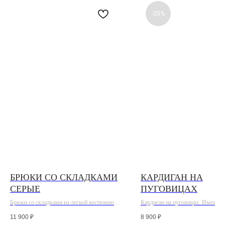
-20%
БРЮКИ СО СКЛАДКАМИ
КАРДИГАН НА
СЕРЫЕ
ПУГОВИЦАХ
Брюки со складками из легкой костюмной
Кардиган на пуговицах. Имеет д
ткани серые
вариации носки
11 900
₽
8 900
₽