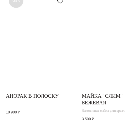
-25%
АНОРАК В ПОЛОСКУ
МАЙКА" СЛИМ"
БЕЖЕВАЯ
Лаконичная майка универсальной
10 900
₽
широким вырезом горловины и
3 500
₽
регулируемыми бретелями