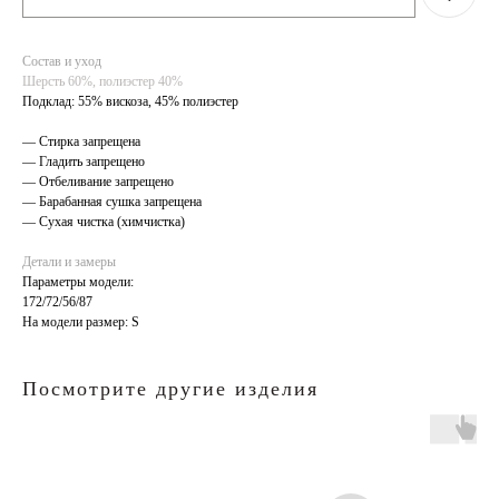
Состав и уход
Шерсть 60%, полиэстер 40%
Подклад: 55% вискоза, 45% полиэстер
— Стирка запрещена
— Гладить запрещено
— Отбеливание запрещено
— Барабанная сушка запрещена
— Сухая чистка (химчистка)
Детали и замеры
Параметры модели:
172/72/56/87
На модели размер: S
Посмотрите другие изделия