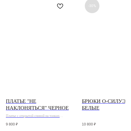
-30%
ПЛАТЬЕ "НЕ
БРЮКИ О-СИЛУЭТ
НАКЛОНЯТЬСЯ" ЧЕРНОЕ
БЕЛЫЕ
Платье с открытой спиной на тонких
регулируемых бретелях в черном цвете
9 800
₽
10 800
₽