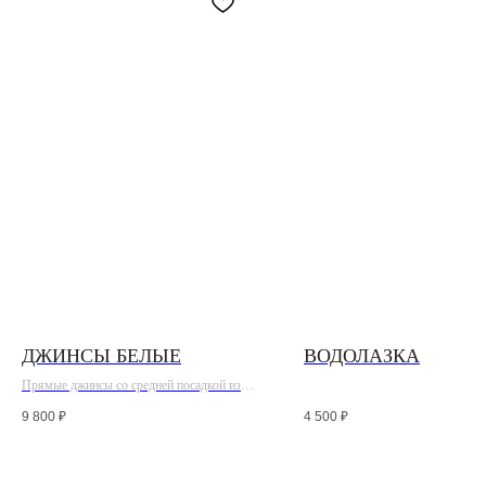
ДЖИНСЫ БЕЛЫЕ
ВОДОЛАЗКА
Прямые джинсы со средней посадкой из
хлопка, застегиваются на крючок
9 800
₽
4 500
₽