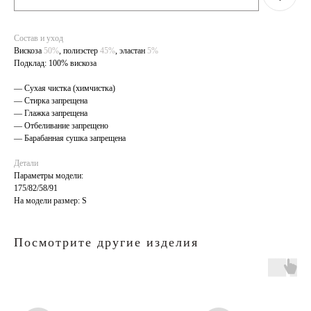
Состав и уход
Вискоза
50%
, полиэстер
45%
, эластан
5%
Подклад: 100% вискоза
— Сухая чистка (химчистка)
— Стирка запрещена
— Глажка запрещена
— Отбеливание запрещено
— Барабанная сушка запрещена
Детали
Параметры модели:
175/82/58/91
На модели размер: S
Посмотрите другие изделия