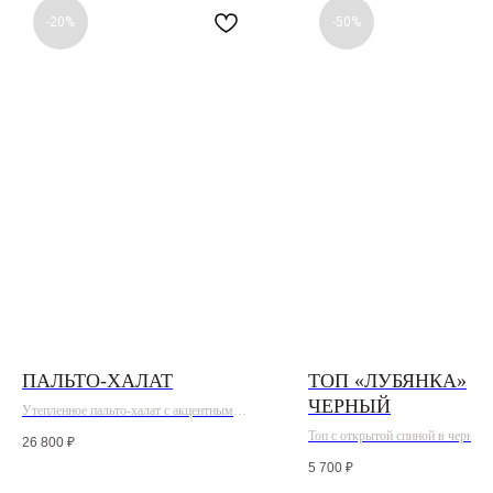
-20%
-50%
ПАЛЬТО-ХАЛАТ
ТОП «ЛУБЯНКА»
ЧЕРНЫЙ
Утепленное пальто-халат с акцентным
поясом
Топ с открытой спиной в черном 
26 800
₽
застегивается на пуговицу
5 700
₽