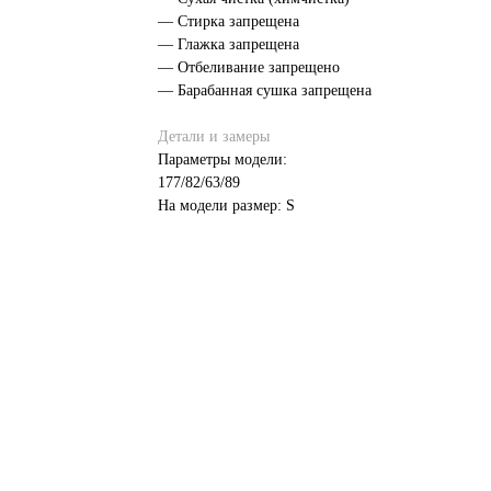
— Стирка запрещена
— Глажка запрещена
— Отбеливание запрещено
— Барабанная сушка запрещена
Детали и замеры
Параметры модели:
177/82/63/89
На модели размер: S