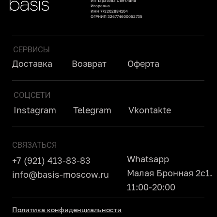
info@basis-moscow.ru
ИП Тарасова Светлана
Игоревна
11:00-20:00
ИНН 773202884104
ОГРНИП 326774600052735
Политика конфиденциальности