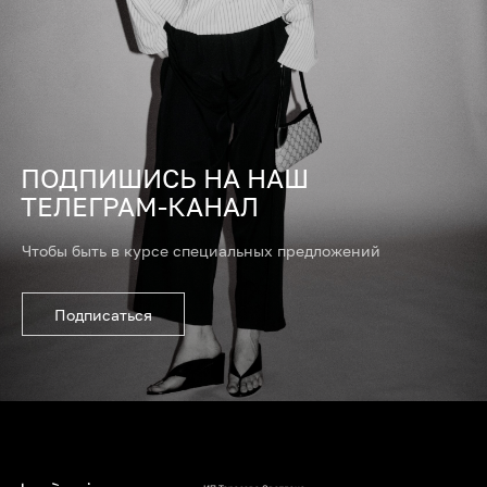
ПОДПИШИСЬ НА НАШ
ТЕЛЕГРАМ-КАНАЛ
Чтобы быть в курсе специальных предложений
СЕРВИСЫ
Доставка
Возврат
Оферта
Подписаться
СОЦСЕТИ
Instagram
Telegram
Vkontakte
СВЯЗАТЬСЯ
Whatsapp
+7 (921) 413-83-83
Малая Бронная 2с1.