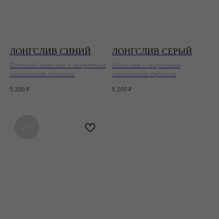
ЛОНГСЛИВ СИНИЙ
ЛОНГСЛИВ СЕРЫЙ
Плотный лонгслив с акцентным
Лонгслив с акцентным
лаконичным принтом
лаконичным принтом
5 200
₽
5 200
₽
-20%