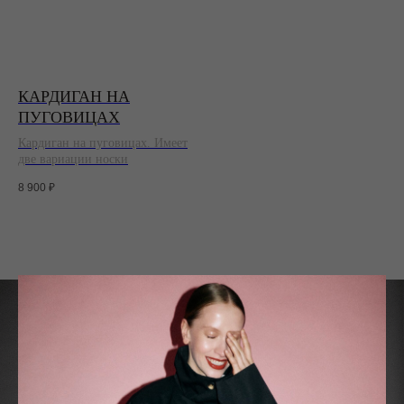
КАРДИГАН НА
ПУГОВИЦАХ
Кардиган на пуговицах. Имеет
две вариации носки
8 900
₽