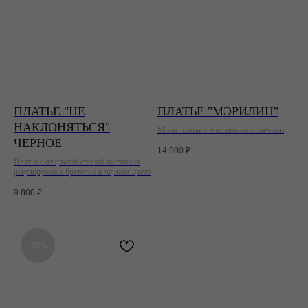
ПЛАТЬЕ "НЕ
ПЛАТЬЕ "МЭРИЛИН"
НАКЛОНЯТЬСЯ"
Мини-платье с массивными плечами
ЧЕРНОЕ
14 900
₽
Платье с открытой спиной на тонких
регулируемых бретелях в черном цвете
9 800
₽
-25%