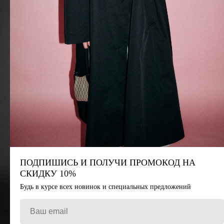
СОЦСЕТИ
Instagram
Telegram
Vkontakte
СВЯЗАТЬСЯ
Whatsapp
+7 (921) 413-83-83
Малая Бронная 2с1.
info@basis-moscow.ru
11:00-20:00
Политика конфиденциальности
ПОДПИШИСЬ НА НАШ
ТЕЛЕГРАМ-КАНАЛ
ПОДПИШИСЬ И ПОЛУЧИ ПРОМОКОД НА
СКИДКУ 10%
Чтобы быть в курсе специальных предложений
Будь в курсе всех новинок и специальных предложений
Подписаться