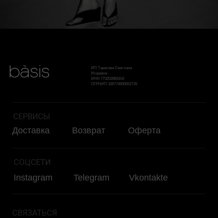
ИП Тарасова Светлана
Игоревна
ИНН 773202884104
ОГРНИП 326774600052735