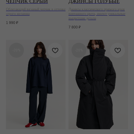
ЧЕПЧИК СЕРЫЙ
ДЖИНСЫ ГОЛУБЫЕ
Облегающий вязаный чепчик в оттенке
Джинсы классического прямого кроя
серого меланжа
винтажного цвета, имеют уникальные
выцветшие детали
1 990
₽
7 800
₽
-20%
-20%
СЕРВИСЫ
Доставка
Возврат
Оферта
СОЦСЕТИ
Instagram
Telegram
Vkontakte
СВЯЗАТЬСЯ