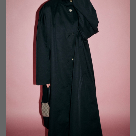
Кардиган на пуговицах. Имеет две
Базовая футболка в рубчик в оттенке
вариации носки
шоколад
8 900
₽
1 800
₽
-20%
-20%
ФУТБОЛКА СЕРАЯ
ЛОНГСЛИВ СЕРЫЙ