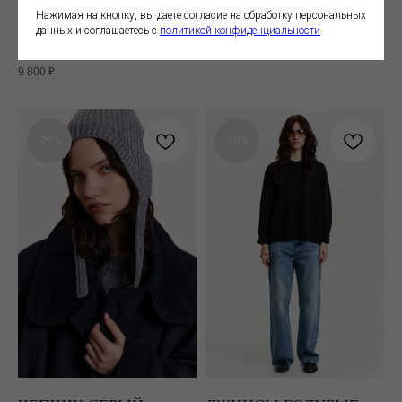
ВЕЛЬВЕТОВЫЕ
Плотный лонгслив с акцентным
Нажимая на кнопку, вы даете согласие на обработку персональных
лаконичным принтом
данных и соглашаетесь c
политикой конфиденциальности
Фактурные брюки на шнурке из
плотного вельвета
5 200
₽
9 800
₽
-20%
-20%