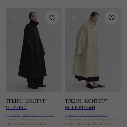
-20%
-20%
ТРЕНЧ "КОНТУР"
ТРЕНЧ "КОНТУР"
ЧЕРНЫЙ
МОЛОЧНЫЙ
Тренч в черном цвете. Акцентные
Тренч в цвете слоновой кости.
пуговицы. Оверсайз силуэт и
Акцентные пуговицы. Оверсайз силуэт
воротник-стойка. Выполнен из
и воротник-стойка. Выполнен из