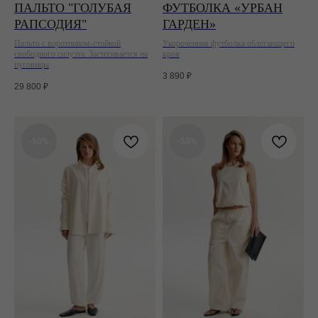
ПАЛЬТО "ГОЛУБАЯ
ФУТБОЛКА «УРБАН
РАПСОДИЯ"
ГАРДЕН»
Пальто с воротником-стойкой
Укороченная футболка облегающего
свободного силуэта. Застегивается на
кроя
пуговицы
3 890
₽
29 800
₽
-50%
-50%