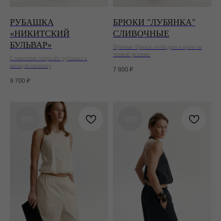
РУБАШКА
БРЮКИ "ЛУБЯНКА"
«НИКИТСКИЙ
СЛИВОЧНЫЕ
БУЛЬВАР»
Прямые брюки свободного кроя на
тонкой резинке
Сливочная оверсайз рубашка в
мелкую полоску
7 800
₽
9 700
₽
-50%
-50%