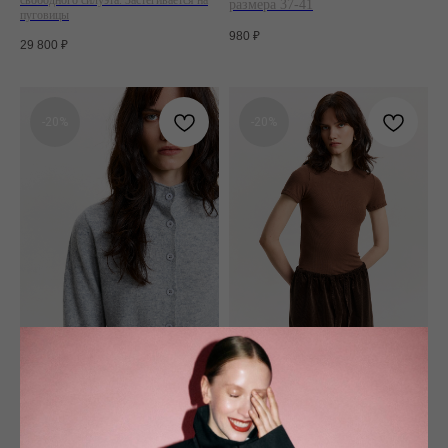
размера 37-41
пуговицы
980
₽
29 800
₽
-20%
-20%
КАРДИГАН НА
ФУТБОЛКА
ПУГОВИЦАХ
КОРИЧНЕВАЯ