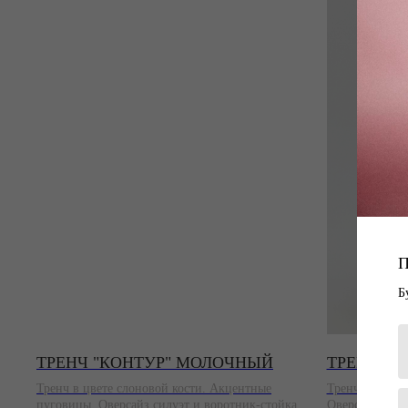
Б
ТРЕНЧ "КОНТУР" МОЛОЧНЫЙ
ТРЕНЧ "К
Тренч в цвете слоновой кости. Акцентные
Тренч в черно
пуговицы. Оверсайз силуэт и воротник-стойка.
Оверсайз силу