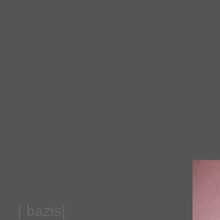
|
ˈbazis|