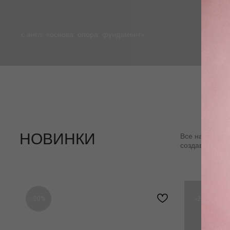
с англ. «основа, опора, фундамент»
НОВИНКИ
Все наши пози
создавая уник
-20%
-20%