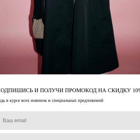
ПОДПИШИСЬ И ПОЛУЧИ ПРОМОКОД НА СКИДКУ 10
удь в курсе всех новинок и специальных предложений
ОНТУР" ЧЕРНЫЙ
БРЮКИ О-СИЛУЭТА БЕЛ
10 800
₽
м цвете. Акцентные пуговицы.
эт и воротник-стойка. Выполнен из