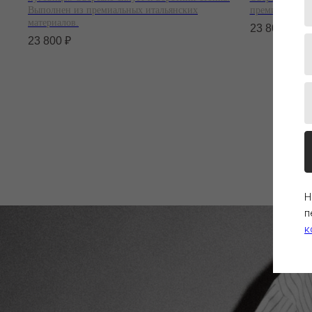
Выполнен из премиальных итальянских
премиальных и
материалов.
23 800
₽
23 800
₽
Н
п
к